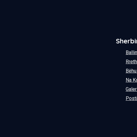
Sherb
Balli
Rret
Bëhu 
Na K
Galer
Post