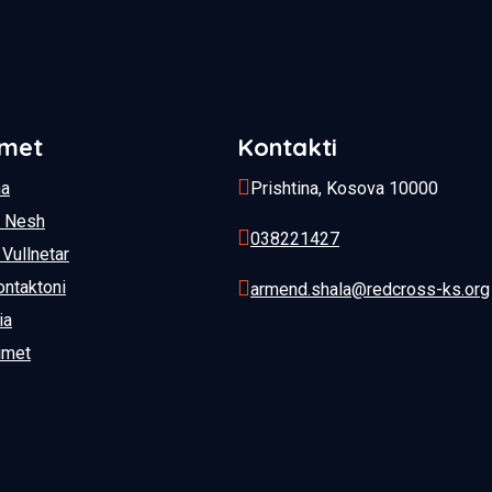
imet
Kontakti
na
Prishtina, Kosova 10000
h Nesh
038221427
Vullnetar
ontaktoni
armend.shala@redcross-ks.org
ia
imet